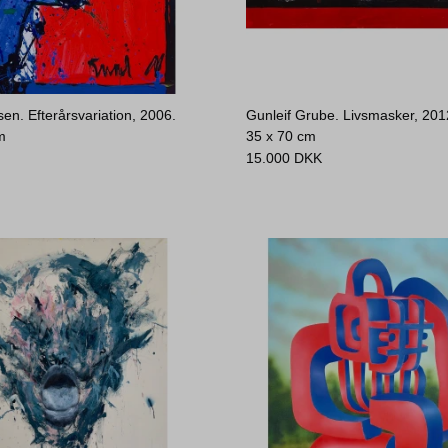
en. Efterårsvariation, 2006.
Gunleif Grube. Livsmasker, 201
m
35 x 70 cm
15.000
DKK