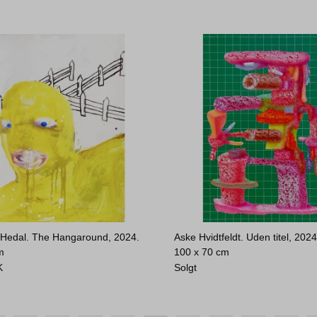
t Hedal. The Hangaround, 2024.
Aske Hvidtfeldt. Uden titel, 2024
m
100 x 70 cm
K
Solgt