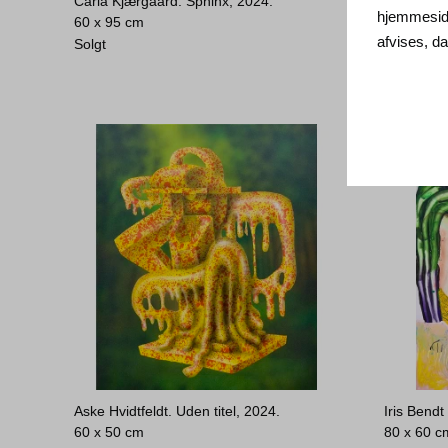
Carla Kjærgaard. Sphinx, 2024.
Michael K
hjemmeside
60 x 95 cm
21 x 19 c
afvises, 
Solgt
Solgt
Aske Hvidtfeldt. Uden titel, 2024.
Iris Bend
60 x 50 cm
80 x 60 c