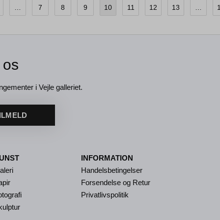
…
7
8
9
10
11
12
13
…
 os
ngementer i Vejle galleriet.
ILMELD
UNST
INFORMATION
aleri
Handelsbetingelser
apir
Forsendelse og Retur
tografi
Privatlivspolitik
kulptur