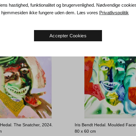
ærgaard. Galon, 2024.
Iris Bendt Hedal. Game Change
ns hastighed, funktionalitet og brugervenlighed. Nødvendige cookie
m
130 x 100 cm
da hjemmesiden ikke fungere uden dem. Læs vores
Privatlivspolitik
Solgt
Accepter Cookies
t Hedal. The Snatcher, 2024.
Iris Bendt Hedal. Moulded Faces
m
80 x 60 cm