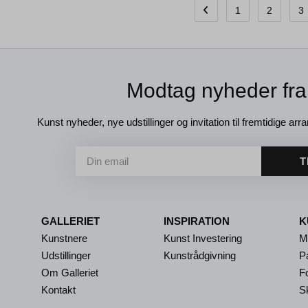
1
2
3
Modtag nyheder fra
Kunst nyheder, nye udstillinger og invitation til fremtidige arra
T
GALLERIET
INSPIRATION
K
Kunstnere
Kunst Investering
M
Udstillinger
Kunstrådgivning
P
Om Galleriet
Fo
Kontakt
S