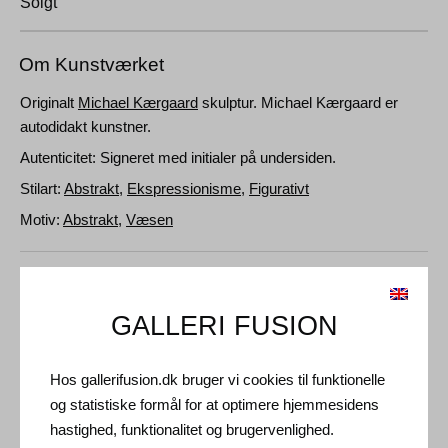
Solgt
Om Kunstværket
Originalt
Michael Kærgaard
skulptur. Michael Kærgaard er
autodidakt kunstner.
Autenticitet: Signeret med initialer på undersiden.
Stilart:
Abstrakt
,
Ekspressionisme
,
Figurativt
Motiv:
Abstrakt
,
Væsen
Detaljer og Dimensioner
GALLERI FUSION
Medie: Glaseret stentøj med 24 karat guldtand
Type: Unikt kunstværk
Hos gallerifusion.dk bruger vi cookies til funktionelle
Størrelse: 27 x 22 cm
og statistiske formål for at optimere hjemmesidens
hastighed, funktionalitet og brugervenlighed.