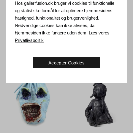
Hos gallerifusion.dk bruger vi cookies til funktionelle
og statistiske formål for at optimere hjemmesidens
hastighed, funktionalitet og brugervenlighed.
Nødvendige cookies kan ikke afvises, da
hjemmesiden ikke fungere uden dem. Læs vores
Privatlivspolitik
Frederik Næblerød. Uden titel,
Frederik Næblerød. Uden titel,
2021.
38 x 21 x 24 cm
2021.
26 x 21 x 8 cm
Solgt
Solgt
Accepter Cookies