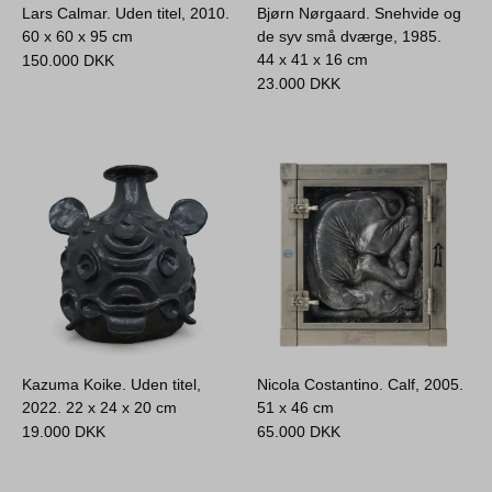
Lars Calmar. Uden titel, 2010.
Bjørn Nørgaard. Snehvide og
60 x 60 x 95 cm
de syv små dværge, 1985.
44 x 41 x 16 cm
150.000
DKK
23.000
DKK
Kazuma Koike. Uden titel,
Nicola Costantino. Calf, 2005.
2022.
22 x 24 x 20 cm
51 x 46 cm
19.000
DKK
65.000
DKK