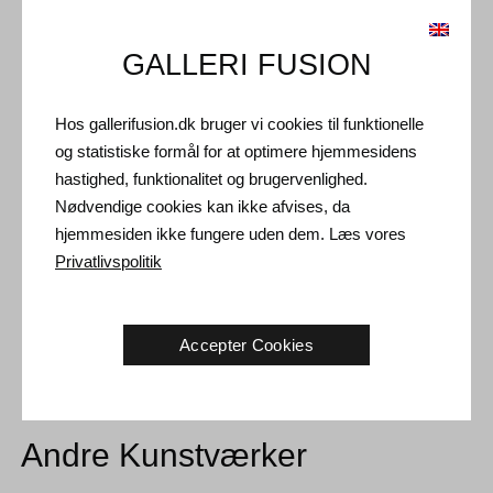
Type: Unikt kunstværk
GALLERI FUSION
Størrelse: 33 cm (højde)
Hos gallerifusion.dk bruger vi cookies til funktionelle
Forsendelse og Retur
og statistiske formål for at optimere hjemmesidens
Leveringstid: 3-5 hverdage inden for Danmark.
hastighed, funktionalitet og brugervenlighed.
Nødvendige cookies kan ikke afvises, da
Forsendelse: Salgsprisen er inklusiv levering. Læs
hjemmesiden ikke fungere uden dem. Læs vores
handelsbetingelser
Privatlivspolitik
Håndtering: Sendes sikkert og forsikret. Mere information
kontakt os
Returret: 14 dage efter modtagelse. Læs
forsendelse og retur
Accepter Cookies
Andre Kunstværker