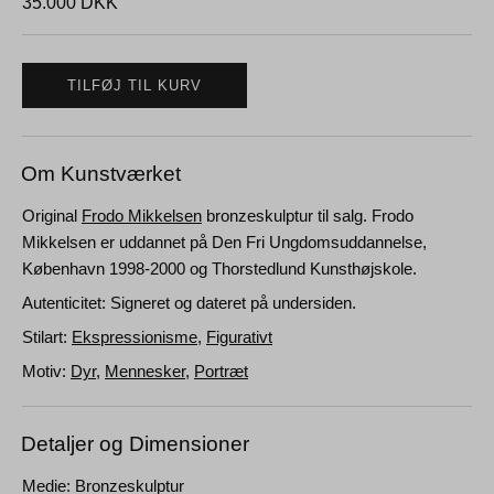
35.000
DKK
TILFØJ TIL KURV
Om Kunstværket
Original
Frodo Mikkelsen
bronzeskulptur til salg. Frodo
Mikkelsen er uddannet på Den Fri Ungdomsuddannelse,
København 1998-2000 og Thorstedlund Kunsthøjskole.
Autenticitet: Signeret og dateret på undersiden.
Stilart:
Ekspressionisme
,
Figurativt
Motiv:
Dyr
,
Mennesker
,
Portræt
Detaljer og Dimensioner
Medie: Bronzeskulptur