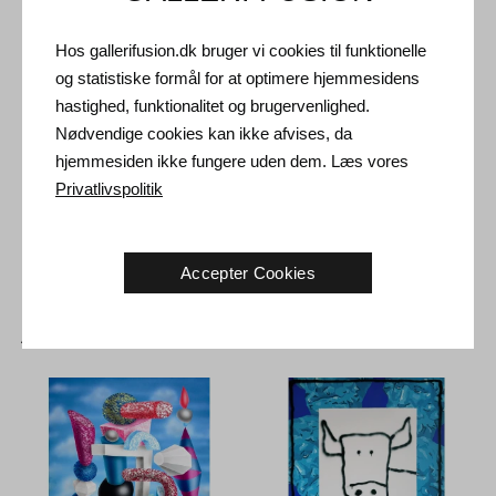
Forsendelse og Retur
Leveringstid: 3-5 hverdage inden for Danmark.
Hos gallerifusion.dk bruger vi cookies til funktionelle
og statistiske formål for at optimere hjemmesidens
Forsendelse: Salgsprisen er inklusiv levering. Læs
hastighed, funktionalitet og brugervenlighed.
handelsbetingelser
Nødvendige cookies kan ikke afvises, da
Håndtering: Sendes sikkert og forsikret. Mere information
hjemmesiden ikke fungere uden dem. Læs vores
kontakt os
Privatlivspolitik
Returret: 14 dage efter modtagelse. Læs
forsendelse og retur
Accepter Cookies
Andre Kunstværker