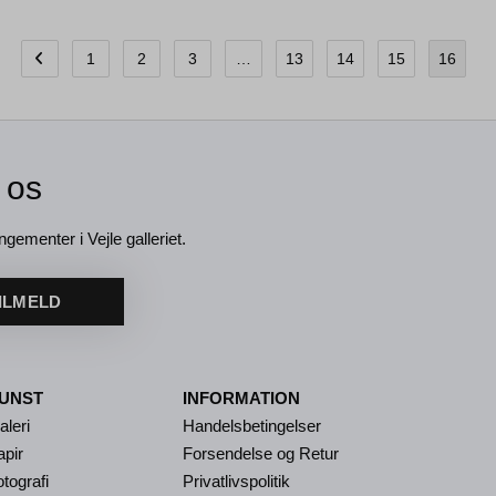
1
2
3
…
13
14
15
16
 os
ngementer i Vejle galleriet.
ILMELD
UNST
INFORMATION
aleri
Handelsbetingelser
apir
Forsendelse og Retur
tografi
Privatlivspolitik