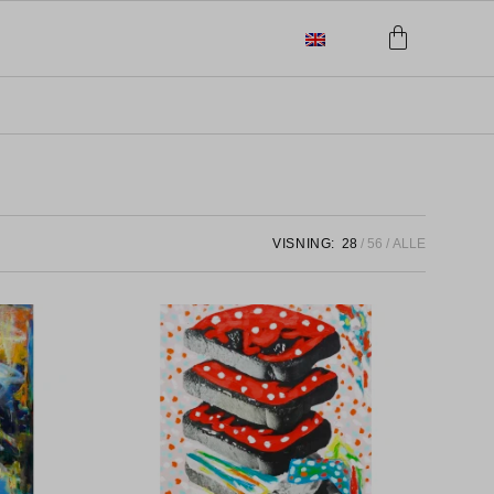
VISNING:
28
56
ALLE