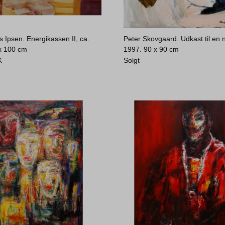
 Ipsen. Energikassen II, ca.
Peter Skovgaard. Udkast til en n
x 100 cm
1997.
90 x 90 cm
K
Solgt