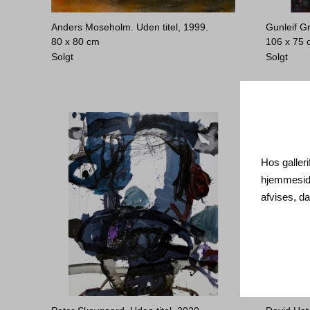
Anders Moseholm. Uden titel, 1999.
Gunleif G
80 x 80 cm
106 x 75
Solgt
Solgt
Hos galleri
hjemmeside
afvises, 