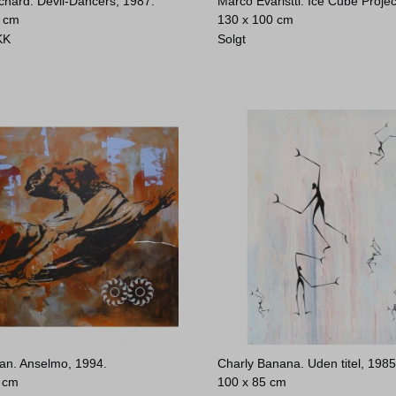
chard. Devil-Dancers, 1987.
Marco Evaristti. Ice Cube Projec
0 cm
130 x 100 cm
KK
Solgt
van. Anselmo, 1994.
Charly Banana. Uden titel, 1985
 cm
100 x 85 cm