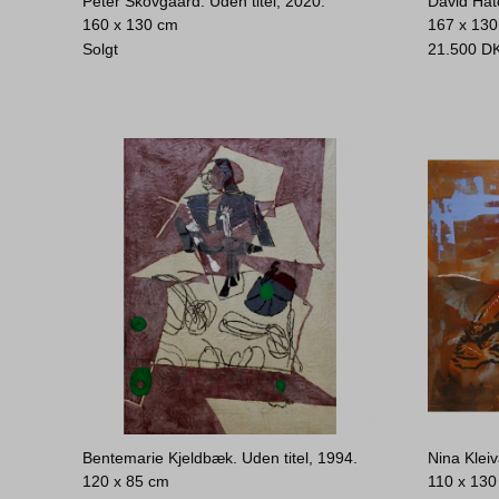
Peter Skovgaard. Uden titel, 2020.
David Hat
160 x 130 cm
167 x 13
Solgt
21.500
D
Bentemarie Kjeldbæk. Uden titel, 1994.
Nina Klei
120 x 85 cm
110 x 130