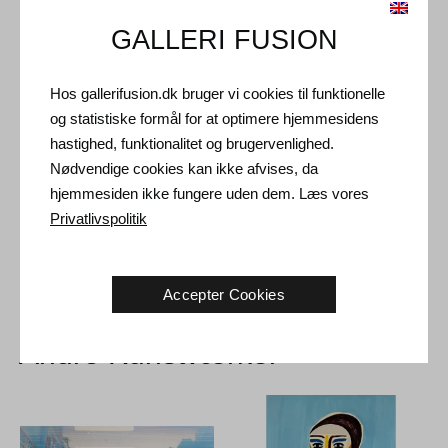
GALLERI FUSION
Forsendelse og Retur
Hos gallerifusion.dk bruger vi cookies til funktionelle
Leveringstid: 3-5 hverdage inden for Danmark.
og statistiske formål for at optimere hjemmesidens
Forsendelse: Salgsprisen er inklusiv levering. Læs
hastighed, funktionalitet og brugervenlighed.
handelsbetingelser
Nødvendige cookies kan ikke afvises, da
Håndtering: Sendes sikkert og forsikret. Mere information
hjemmesiden ikke fungere uden dem. Læs vores
kontakt os
Privatlivspolitik
Returret: 14 dage efter modtagelse. Læs
forsendelse og retur
Accepter Cookies
Andre Kunstværker