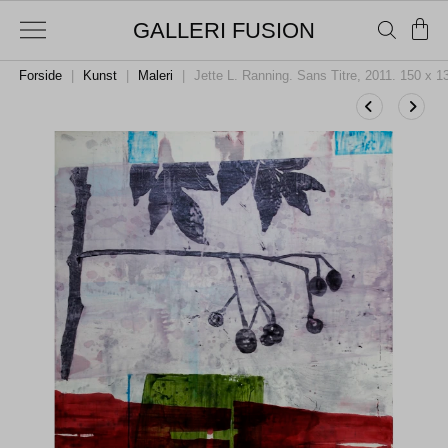
GALLERI FUSION
Forside
|
Kunst
|
Maleri
|
Jette L. Ranning. Sans Titre, 2011. 150 x 