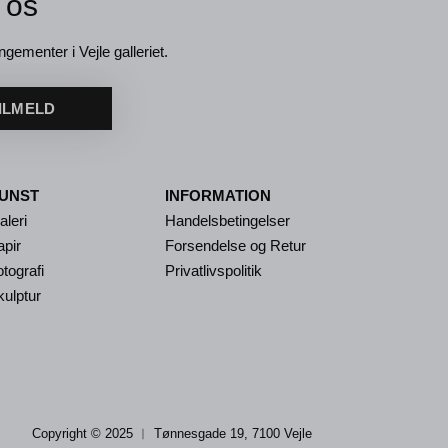
 os
ngementer i Vejle galleriet.
ILMELD
UNST
INFORMATION
aleri
Handelsbetingelser
apir
Forsendelse og Retur
tografi
Privatlivspolitik
kulptur
Copyright © 2025 ︱
Tønnesgade 19, 7100 Vejle