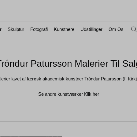
r
Skulptur
Fotografi
Kunstnere
Udstillinger
Om Os
Tróndur Patursson Malerier Til Sal
lerier lavet af færøsk akademisk kunstner Tróndur Patursson (f. Kirk
Se andre kunstværker
Klik her