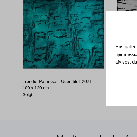
Hos galleri
hjemmeside
afvises, 
Tróndur Patursson. Uden titel, 2021.
Tróndur P
100 x 120 cm
100 x 12
Solgt
55.000
D