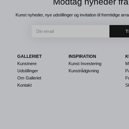
Modtag nyheder fra
Kunst nyheder, nye udstillinger og invitation til fremtidige arra
T
GALLERIET
INSPIRATION
K
Kunstnere
Kunst Investering
M
Udstillinger
Kunstrådgivning
P
Om Galleriet
Fo
Kontakt
S