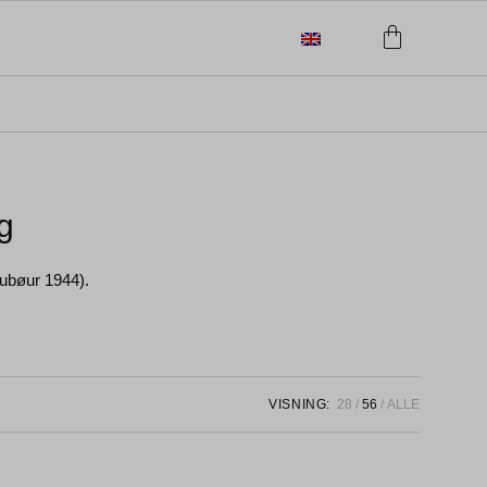
g
jubøur 1944).
VISNING:
28
56
ALLE