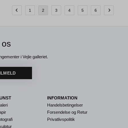
1
2
3
4
5
6
 os
ngementer i Vejle galleriet.
ILMELD
UNST
INFORMATION
aleri
Handelsbetingelser
apir
Forsendelse og Retur
tografi
Privatlivspolitik
kulptur