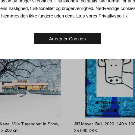
yrmer. Uden titel, 2020.
Peter Bonde. Uden titel, 2017.
fusion.dk bruger vi cookies til funktionelle og statistiske formål for at
0 cm
130 x 115 cm
ns hastighed, funktionalitet og brugervenlighed. Nødvendige cookie
KK
Solgt
da hjemmesiden ikke fungere uden dem. Læs vores
Privatlivspolitik
Accepter Cookies
ane. Villa Tugendhat In Snow,
Jiří Mayer. Bull, 2020.
140 x 10
 x 200 cm
25.000
DKK