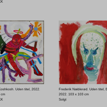
KK
Koshkosh. Uden titel, 2022.
Frederik Næblerød. Uden titel, B
0 cm
2022.
103 x 103 cm
KK
Solgt