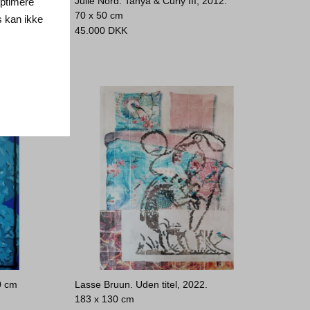
Julie Nord. Tanya & Curly III, 2012.
 optimere
70 x 50 cm
s kan ikke
45.000
DKK
0 cm
Lasse Bruun. Uden titel, 2022.
183 x 130 cm