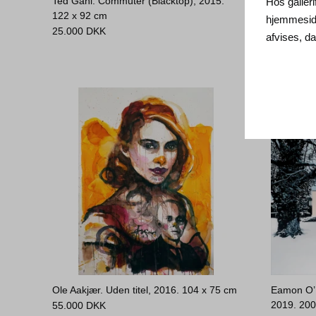
Ted Gahl. Commuter (Blacktop), 2015.
Rasmus St
Hos galleri
122 x 92 cm
190 x 15
hjemmeside
25.000
DKK
28.000
D
afvises, 
Ole Aakjær. Uden titel, 2016.
104 x 75 cm
Eamon O’K
2019.
200
55.000
DKK