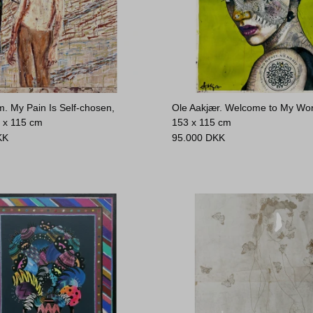
. My Pain Is Self-chosen,
Ole Aakjær. Welcome to My Wor
 x 115 cm
153 x 115 cm
KK
95.000
DKK