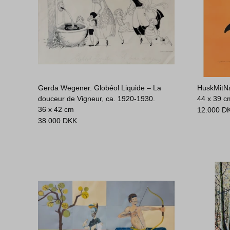
Gerda Wegener. Globéol Liquide – La
HuskMitNa
douceur de Vigneur, ca. 1920-1930.
44 x 39 c
36 x 42 cm
12.000
D
38.000
DKK