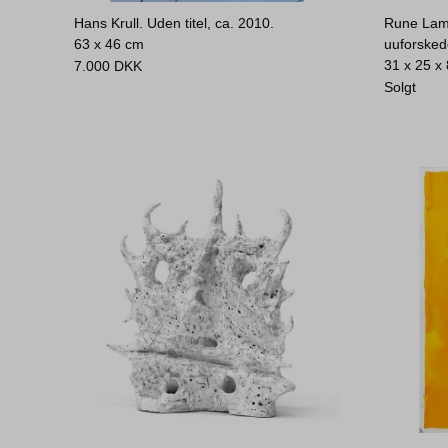
Hans Krull. Uden titel, ca. 2010.
Rune Lambr
63 x 46 cm
uuforsked
31 x 25 x
7.000
DKK
Solgt