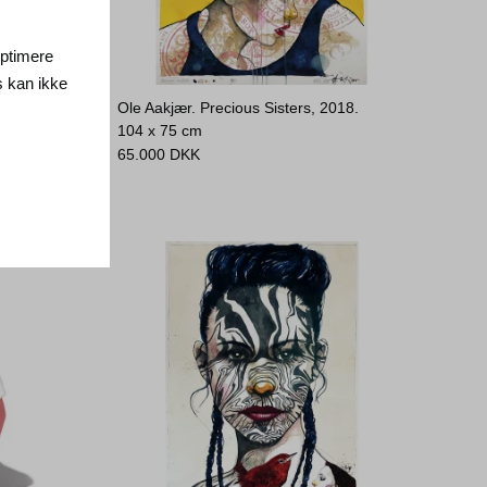
 optimere
s kan ikke
14,
33 cm
Ole Aakjær. Precious Sisters, 2018.
104 x 75 cm
65.000
DKK