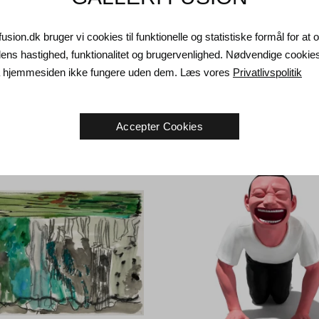
fusion.dk bruger vi cookies til funktionelle og statistiske formål for at
ns hastighed, funktionalitet og brugervenlighed. Nødvendige cookie
kelsen. Uden titel, 2014.
27 cm
Frodo Mikkelsen. Uden titel, 20
da hjemmesiden ikke fungere uden dem. Læs vores
Privatlivspolitik
KK
35.000
DKK
Accepter Cookies