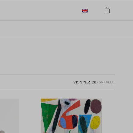
VISNING:
28
56
ALLE