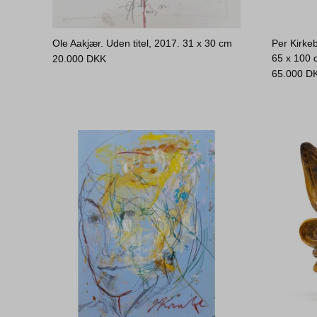
Ole Aakjær. Uden titel, 2017.
31 x 30 cm
Per Kirkeb
65 x 100
20.000
DKK
65.000
D