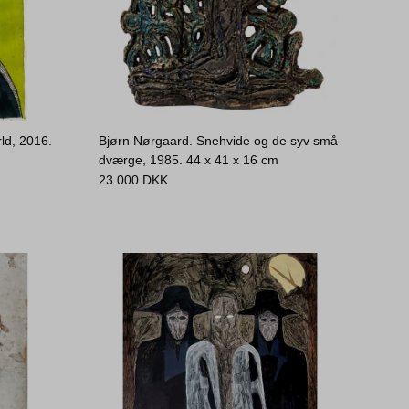
ld, 2016.
Bjørn Nørgaard. Snehvide og de syv små
dværge, 1985.
44 x 41 x 16 cm
23.000
DKK