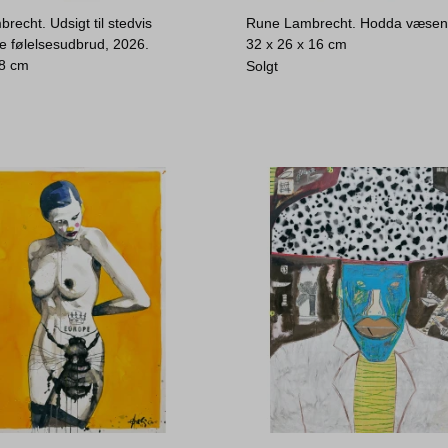
echt. Udsigt til stedvis
Rune Lambrecht. Hodda væsen
e følelsesudbrud, 2026.
32 x 26 x 16 cm
 8 cm
Solgt