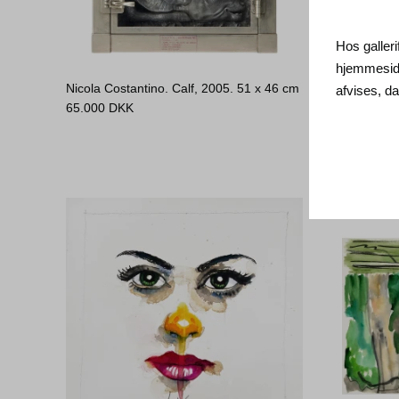
Hos galleri
hjemmeside
Nicola Costantino. Calf, 2005.
51 x 46 cm
Frodo Mik
afvises, 
65.000
DKK
35.000
D