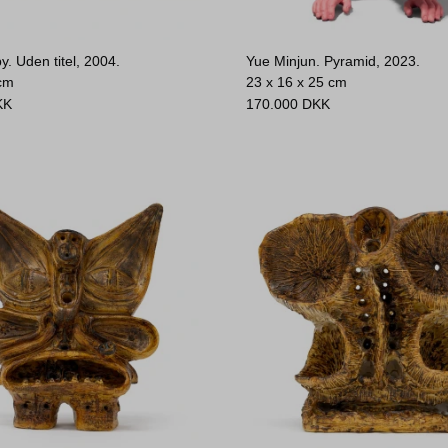
y. Uden titel, 2004.
Yue Minjun. Pyramid, 2023.
 cm
23 x 16 x 25 cm
KK
170.000
DKK