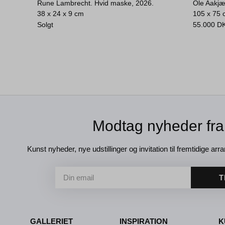
Rune Lambrecht. Hvid maske, 2026.
Ole Aakjæ
38 x 24 x 9 cm
105 x 75
Solgt
55.000
D
Modtag nyheder fra
Kunst nyheder, nye udstillinger og invitation til fremtidige arra
T
GALLERIET
INSPIRATION
K