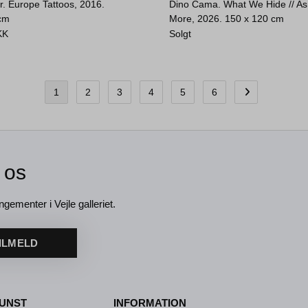
r. Europe Tattoos, 2016.
Dino Cama. What We Hide // As
 cm
More, 2026.
150 x 120 cm
KK
Solgt
1
2
3
4
5
6
 os
ngementer i Vejle galleriet.
ILMELD
UNST
INFORMATION