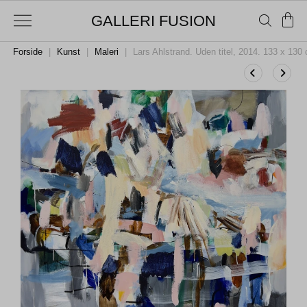
GALLERI FUSION
Forside
|
Kunst
|
Maleri
|
Lars Ahlstrand. Uden titel, 2014. 133 x 130