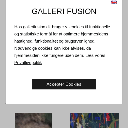
GALLERI FUSION
Forsendelse og Retur
Hos gallerifusion.dk bruger vi cookies til funktionelle
Leveringstid: 3-5 hverdage inden for Danmark.
og statistiske formål for at optimere hjemmesidens
Forsendelse: Salgsprisen er inklusiv levering. Læs
hastighed, funktionalitet og brugervenlighed.
handelsbetingelser
Nødvendige cookies kan ikke afvises, da
Håndtering: Sendes sikkert og forsikret. Mere information
hjemmesiden ikke fungere uden dem. Læs vores
kontakt os
Privatlivspolitik
Returret: 14 dage efter modtagelse. Læs
forsendelse og retur
Accepter Cookies
Andre Kunstværker