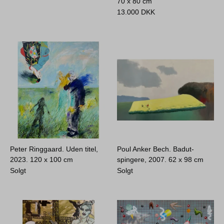
70 x 80 cm
13.000
DKK
Peter Ringgaard. Uden titel,
Poul Anker Bech. Badut-
2023.
120 x 100 cm
spingere, 2007.
62 x 98 cm
Solgt
Solgt