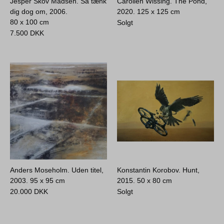
Jesper Skov Madsen. Så tænk
Carolien Wissing. The Pond,
dig dog om, 2006.
2020.
125 x 125 cm
80 x 100 cm
Solgt
7.500
DKK
Anders Moseholm. Uden titel,
Konstantin Korobov. Hunt,
2003.
95 x 95 cm
2015.
50 x 80 cm
20.000
DKK
Solgt