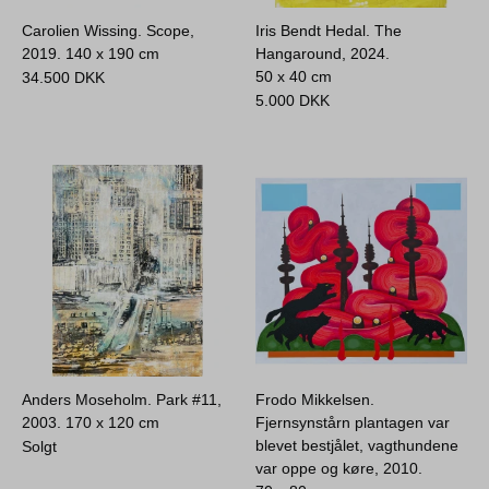
Carolien Wissing. Scope,
Iris Bendt Hedal. The
2019.
140 x 190 cm
Hangaround, 2024.
50 x 40 cm
34.500
DKK
5.000
DKK
Anders Moseholm. Park #11,
Frodo Mikkelsen.
2003.
170 x 120 cm
Fjernsynstårn plantagen var
blevet bestjålet, vagthundene
Solgt
var oppe og køre, 2010.