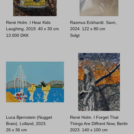
René Holm. I Hear Kids
Rasmus Eckhardt. Savn,
Laughing, 2019.
40 x 30 cm
2024.
122 x 80 cm
13.000
DKK
Solgt
Luca Bjørnstein (Nugget
René Holm. I Forget That
Brain). Lolland, 2023.
Things Are Diffrent Now, Berlin
26 x 36 cm
2023.
140 x 100 cm