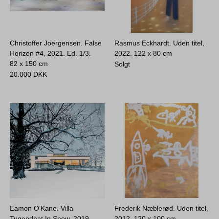
Christoffer Joergensen. False
Rasmus Eckhardt. Uden titel,
Horizon #4, 2021. Ed. 1/3.
2022.
122 x 80 cm
82 x 150 cm
Solgt
20.000
DKK
Eamon O’Kane. Villa
Frederik Næblerød. Uden titel,
Tugendhat In Snow, 2019.
2012.
120 x 100 cm