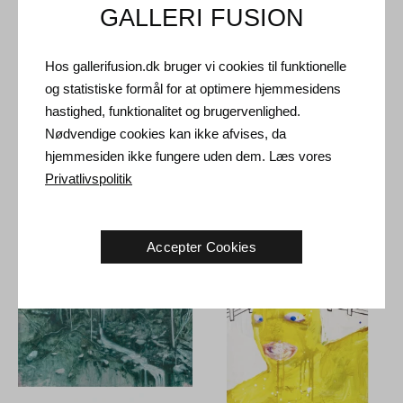
GALLERI FUSION
Hos gallerifusion.dk bruger vi cookies til funktionelle
og statistiske formål for at optimere hjemmesidens
hastighed, funktionalitet og brugervenlighed.
Lars Hjortkær. Krydser
Lars Hjortkær. Afstand, 2023.
Nødvendige cookies kan ikke afvises, da
grænsen mellem dag og nat,
60 x 60 cm
hjemmesiden ikke fungere uden dem. Læs vores
2023.
150 x 100 cm
Solgt
Privatlivspolitik
Solgt
Accepter Cookies