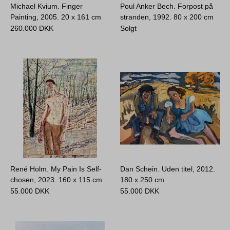
Michael Kvium. Finger
Poul Anker Bech. Forpost på
Painting, 2005.
20 x 161 cm
stranden, 1992.
80 x 200 cm
260.000
DKK
Solgt
René Holm. My Pain Is Self-
Dan Schein. Uden titel, 2012.
chosen, 2023.
160 x 115 cm
180 x 250 cm
55.000
DKK
55.000
DKK