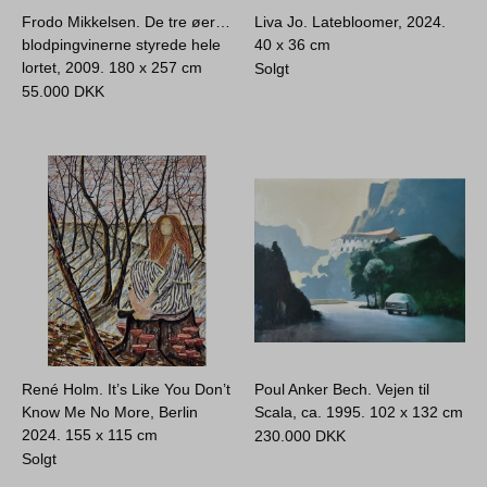
Frodo Mikkelsen. De tre øer…
Liva Jo. Latebloomer, 2024.
blodpingvinerne styrede hele
40 x 36 cm
lortet, 2009.
180 x 257 cm
Solgt
55.000
DKK
René Holm. It’s Like You Don’t
Poul Anker Bech. Vejen til
Know Me No More, Berlin
Scala, ca. 1995.
102 x 132 cm
2024.
155 x 115 cm
230.000
DKK
Solgt