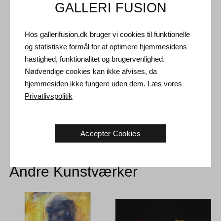
GALLERI FUSION
Forsendelse og Retur
Leveringstid: 7-14 hverdage inden for Danmark. Maleriet
Hos gallerifusion.dk bruger vi cookies til funktionelle
sendes fra Holland.
og statistiske formål for at optimere hjemmesidens
hastighed, funktionalitet og brugervenlighed.
Forsendelse: Salgsprisen er inklusiv levering. Læs
Nødvendige cookies kan ikke afvises, da
handelsbetingelser
hjemmesiden ikke fungere uden dem. Læs vores
Håndtering: Sendes sikkert og forsikret. Mere information
Privatlivspolitik
kontakt os
Returret: 14 dage efter modtagelse. Læs
forsendelse og retur
Accepter Cookies
Andre Kunstværker