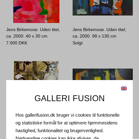
Jens Birkemose. Uden titel,
Jens Birkemose. Uden titel,
ca. 2000.
40 x 30 cm
ca. 2000.
98 x 130 cm
7.000
DKK
Solgt
GALLERI FUSION
Hos gallerifusion.dk bruger vi cookies til funktionelle
og statistiske formål for at optimere hjemmesidens
Karen Kjær Laursen. Berliner
Jens Birkemose. Uden titel,
hastighed, funktionalitet og brugervenlighed.
engel, 2004.
195 x 146 cm
ca. 2000.
98 x 130 cm
Nødvendige cookies kan ikke afvises, da