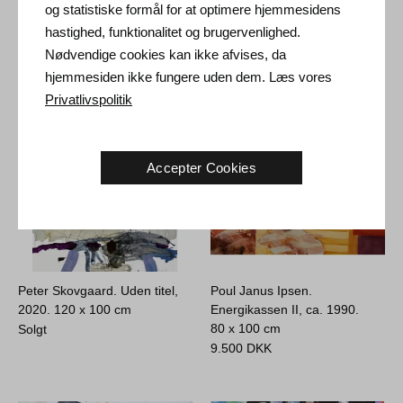
hungersnøden, 1997.
2014.
65 x 100 cm
og statistiske formål for at optimere hjemmesidens
93 x 64 cm
Solgt
hastighed, funktionalitet og brugervenlighed.
26.500
DKK
Nødvendige cookies kan ikke afvises, da
hjemmesiden ikke fungere uden dem. Læs vores
Privatlivspolitik
Accepter Cookies
Peter Skovgaard. Uden titel,
Poul Janus Ipsen.
2020.
120 x 100 cm
Energikassen II, ca. 1990.
80 x 100 cm
Solgt
9.500
DKK