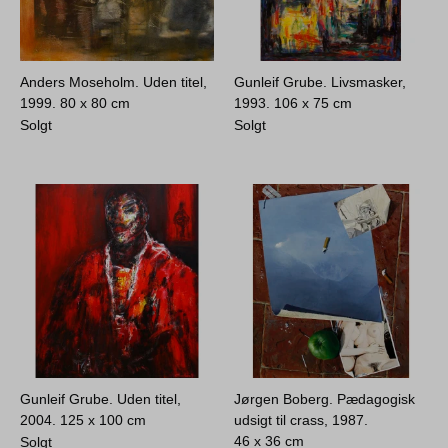
Anders Moseholm. Uden titel,
Gunleif Grube. Livsmasker,
1999.
80 x 80 cm
1993.
106 x 75 cm
Solgt
Solgt
Gunleif Grube. Uden titel,
Jørgen Boberg. Pædagogisk
2004.
125 x 100 cm
udsigt til crass, 1987.
46 x 36 cm
Solgt