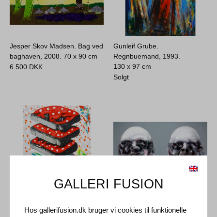
Jesper Skov Madsen. Bag ved
Gunleif Grube.
baghaven, 2008.
70 x 90 cm
Regnbuemand, 1993.
130 x 97 cm
6.500
DKK
Solgt
GALLERI FUSION
Jørgen Nash. Brødet og
Hos gallerifusion.dk bruger vi cookies til funktionelle
John Reuss. Contemplation,