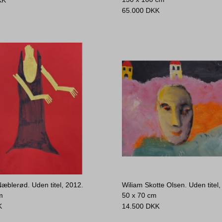
KK
65.000
DKK
Næblerød. Uden titel, 2012.
Wiliam Skotte Olsen. Uden titel,
m
50 x 70 cm
K
14.500
DKK