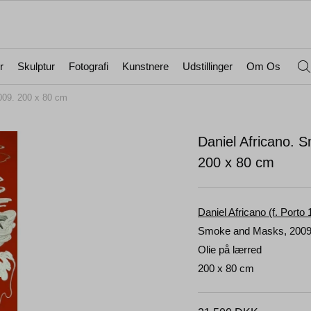
r
Skulptur
Fotografi
Kunstnere
Udstillinger
Om Os
009. 200 x 80 cm
Daniel Africano. 
200 x 80 cm
Daniel Africano (f. Porto
Smoke and Masks, 200
Olie på lærred
200 x 80 cm