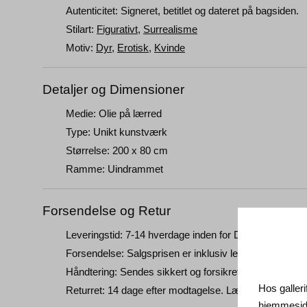
Autenticitet: Signeret, betitlet og dateret på bagsiden.
Stilart:
Figurativt
,
Surrealisme
Motiv:
Dyr
,
Erotisk
,
Kvinde
Detaljer og Dimensioner
Medie: Olie på lærred
Type: Unikt kunstværk
Størrelse: 200 x 80 cm
Ramme: Uindrammet
Forsendelse og Retur
Leveringstid: 7-14 hverdage inden for Danmark. Maleri
Forsendelse: Salgsprisen er inklusiv levering. Læs
ha
Håndtering: Sendes sikkert og forsikret. Mere informa
Hos galleri
Returret: 14 dage efter modtagelse. Læs
forsendelse o
hjemmeside