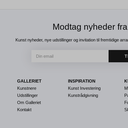
Modtag nyheder fra
Kunst nyheder, nye udstillinger og invitation til fremtidige arra
T
GALLERIET
INSPIRATION
K
Kunstnere
Kunst Investering
M
Udstillinger
Kunstrådgivning
P
Om Galleriet
Fo
Kontakt
S