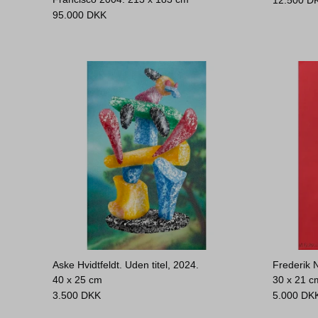
12.500
D
95.000
DKK
Aske Hvidtfeldt. Uden titel, 2024.
Frederik 
40 x 25 cm
30 x 21 c
3.500
DKK
5.000
DK