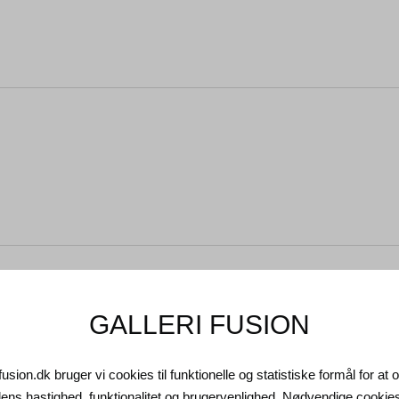
et sendes fra Portugal.
GALLERI FUSION
ndelsbetingelser
tion
kontakt os
fusion.dk bruger vi cookies til funktionelle og statistiske formål for at
g retur
ns hastighed, funktionalitet og brugervenlighed. Nødvendige cookie