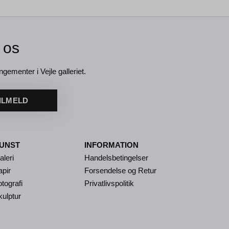
 os
ngementer i Vejle galleriet.
ILMELD
UNST
INFORMATION
aleri
Handelsbetingelser
apir
Forsendelse og Retur
tografi
Privatlivspolitik
kulptur