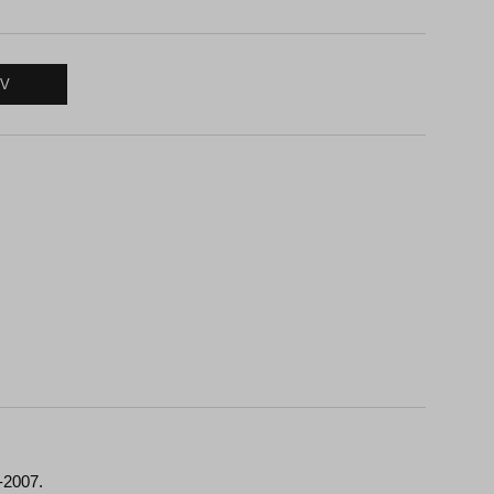
RV
-2007.