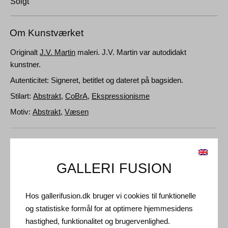
Solgt
Om Kunstværket
Originalt
J.V. Martin
maleri. J.V. Martin var autodidakt
kunstner.
Autenticitet: Signeret, betitlet og dateret på bagsiden.
Stilart:
Abstrakt
,
CoBrA
,
Ekspressionisme
Motiv:
Abstrakt
,
Væsen
Detaljer og Dimensioner
Medie: Olie på lærred
GALLERI FUSION
Type: Unikt kunstværk
Hos gallerifusion.dk bruger vi cookies til funktionelle
Størrelse: 70 x 60 cm
og statistiske formål for at optimere hjemmesidens
Ramme: Guld ramme
hastighed, funktionalitet og brugervenlighed.