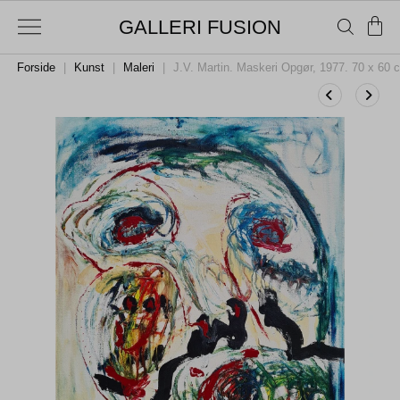
GALLERI FUSION
Forside
|
Kunst
|
Maleri
|
J.V. Martin. Maskeri Opgør, 1977. 70 x 60 