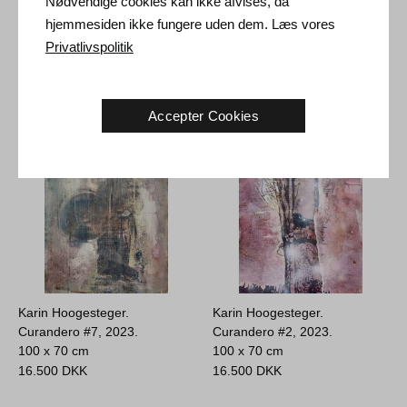
Nødvendige cookies kan ikke afvises, da
hjemmesiden ikke fungere uden dem. Læs vores
Karin Hoogesteger. Outer #2,
Karin Hoogesteger. Outer #6,
2016.
27 x 35 cm
2016.
38 x 28 cm
Privatlivspolitik
5.000
DKK
5.000
DKK
Accepter Cookies
Karin Hoogesteger.
Karin Hoogesteger.
Curandero #7, 2023.
Curandero #2, 2023.
100 x 70 cm
100 x 70 cm
16.500
DKK
16.500
DKK