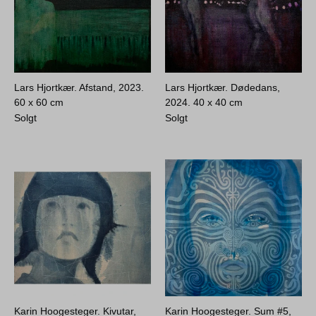
Lars Hjortkær. Afstand, 2023.
Lars Hjortkær. Dødedans,
60 x 60 cm
2024.
40 x 40 cm
Solgt
Solgt
Karin Hoogesteger. Kivutar,
Karin Hoogesteger. Sum #5,