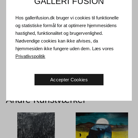
GALLERI FUSION
Forsendelse og Retur
Hos gallerifusion.dk bruger vi cookies til funktionelle
Leveringstid: 3-5 hverdage inden for Danmark.
og statistiske formål for at optimere hjemmesidens
Forsendelse: Salgsprisen er inklusiv levering. Læs
hastighed, funktionalitet og brugervenlighed.
handelsbetingelser
Nødvendige cookies kan ikke afvises, da
Håndtering: Sendes sikkert og forsikret. Mere information
hjemmesiden ikke fungere uden dem. Læs vores
kontakt os
Privatlivspolitik
Returret: 14 dage efter modtagelse. Læs
forsendelse og retur
Accepter Cookies
Andre Kunstværker