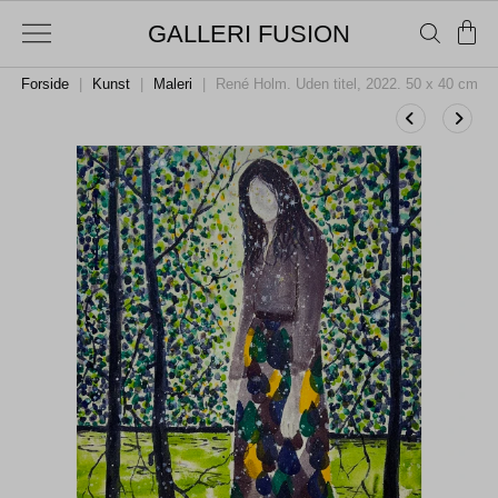
GALLERI FUSION
Forside
|
Kunst
|
Maleri
|
René Holm. Uden titel, 2022. 50 x 40 cm