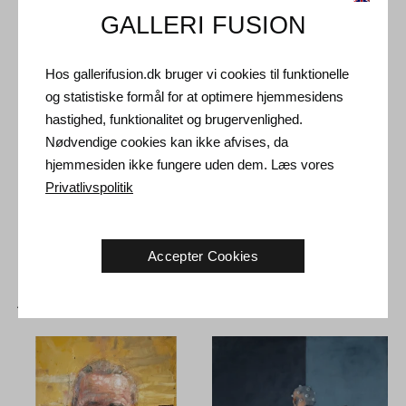
GALLERI FUSION
Forsendelse og Retur
Leveringstid: 3-5 hverdage inden for Danmark.
Hos gallerifusion.dk bruger vi cookies til funktionelle
Forsendelse: Salgsprisen er inklusiv levering. Læs
og statistiske formål for at optimere hjemmesidens
handelsbetingelser
hastighed, funktionalitet og brugervenlighed.
Nødvendige cookies kan ikke afvises, da
Håndtering: Sendes sikkert og forsikret. Mere information
hjemmesiden ikke fungere uden dem. Læs vores
kontakt os
Privatlivspolitik
Returret: 14 dage efter modtagelse. Læs
forsendelse og retur
Accepter Cookies
Andre Kunstværker