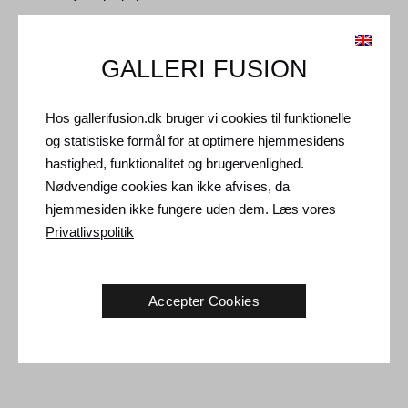
Type: Unikt kunstværk
Størrelse: Bladstørrelse 70 x 100 cm (82 x 112 cm)
GALLERI FUSION
Ramme: Lys egetræs boksramme med ikke-reflekterende
museumsglas
Hos gallerifusion.dk bruger vi cookies til funktionelle
og statistiske formål for at optimere hjemmesidens
Forsendelse og Retur
hastighed, funktionalitet og brugervenlighed.
Nødvendige cookies kan ikke afvises, da
Leveringstid: 3-5 hverdage inden for Danmark.
hjemmesiden ikke fungere uden dem. Læs vores
Forsendelse: Salgsprisen er inklusiv levering. Læs
Privatlivspolitik
handelsbetingelser
Håndtering: Sendes sikkert og forsikret. Mere information
kontakt os
Accepter Cookies
Returret: 14 dage efter modtagelse. Læs
forsendelse og retur