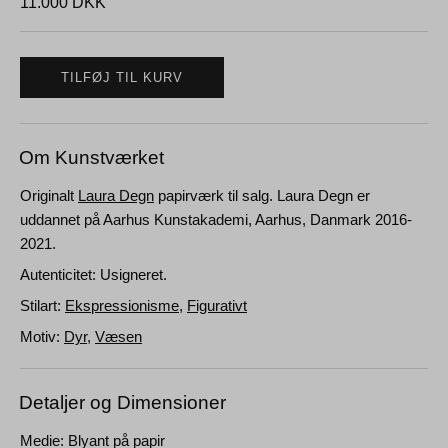
11.000
DKK
TILFØJ TIL KURV
Om Kunstværket
Originalt
Laura Degn
papirværk til salg. Laura Degn er
uddannet på Aarhus Kunstakademi, Aarhus, Danmark 2016-
2021.
Autenticitet: Usigneret.
Stilart:
Ekspressionisme
,
Figurativt
Motiv:
Dyr
,
Væsen
Detaljer og Dimensioner
Medie: Blyant på papir