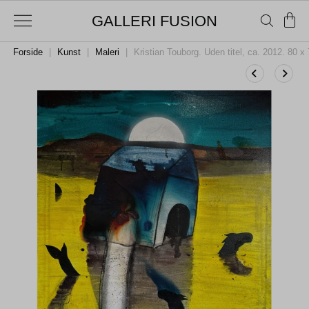
GALLERI FUSION
Forside
|
Kunst
|
Maleri
|
Kristian Touborg. Uden titel, ca. 2012. 80 x