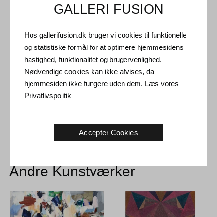
GALLERI FUSION
Forsendelse og Retur
Hos gallerifusion.dk bruger vi cookies til funktionelle
og statistiske formål for at optimere hjemmesidens
Leveringstid: 3-5 hverdage inden for Danmark.
hastighed, funktionalitet og brugervenlighed.
Forsendelse: Salgsprisen er inklusiv levering. Læs
Nødvendige cookies kan ikke afvises, da
handelsbetingelser
hjemmesiden ikke fungere uden dem. Læs vores
Håndtering: Sendes sikkert og forsikret. Mere information
Privatlivspolitik
kontakt os
Returret: 14 dage efter modtagelse. Læs
forsendelse og retur
Accepter Cookies
Andre Kunstværker