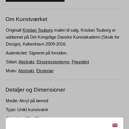
Om Kunstværket
Originalt
Kristian Touborg
maleri til salg. Kristian Touborg er
uddannet på Det Kongelige Danske Kunstakademi (Skole for
Design)
, København 2009-2016.
Autenticitet: Signeret på forsiden.
Stilart:
Abstrakt
,
Ekspressionisme
,
Figurativt
Motiv:
Abstrakt
,
Eksteriør
Detaljer og Dimensioner
Medie: Akryl på lærred
Type: Unikt kunstværk
Størrelse: 80 x 70 cm
Ramme: Uindrammet