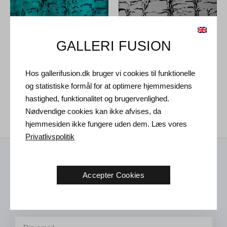
GALLERI FUSION
Hos gallerifusion.dk bruger vi cookies til funktionelle
Tróndur Patursson. Uden titel,
Tróndur Patursson. Uden titel,
og statistiske formål for at optimere hjemmesidens
2021.
100 x 120 cm
2021.
100 x 120 cm
hastighed, funktionalitet og brugervenlighed.
Solgt
55.000
DKK
Nødvendige cookies kan ikke afvises, da
hjemmesiden ikke fungere uden dem. Læs vores
Privatlivspolitik
Modtag nyheder fra os
Accepter Cookies
Kunst nyheder, nye udstillinger og invitation til fremtidige
arrangementer i Vejle galleriet.