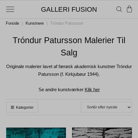
GALLERI FUSION
Forside
|
Kunstnere
|
Tróndur Patursson
Tróndur Patursson Malerier Til
Salg
Originale malerier lavet af færøsk akademisk kunstner Tróndur
Patursson (f. Kirkjubøur 1944).
Se andre kunstværker
Klik her
Kategorier