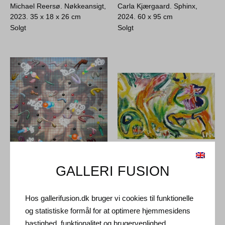
Michael Reersø. Nøkkeansigt,
Carla Kjærgaard. Sphinx,
2023.
35 x 18 x 26 cm
2024.
60 x 95 cm
Solgt
Solgt
Aske Hvidtfeldt. The Rape of
Uffe Christoffersen. Ragnarok,
GALLERI FUSION
the Daughters of Leucippus,
1990.
87 x 132 cm
2023.
150 x 150 cm
19.000
DKK
26.000
DKK
Hos gallerifusion.dk bruger vi cookies til funktionelle
og statistiske formål for at optimere hjemmesidens
hastighed, funktionalitet og brugervenlighed.