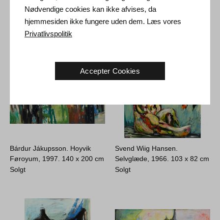
moder, 1986.
81 x 100 cm
1992.
110 x 86 cm
Nødvendige cookies kan ikke afvises, da
16.500
DKK
13.000
DKK
hjemmesiden ikke fungere uden dem. Læs vores
Privatlivspolitik
Accepter Cookies
Bárdur Jákupsson. Hoyvik
Svend Wiig Hansen.
Føroyum, 1997.
140 x 200 cm
Selvglæde, 1966.
103 x 82 cm
Solgt
Solgt