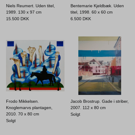
Niels Reumert. Uden titel,
Bentemarie Kjeldbæk. Uden
1989.
130 x 97 cm
titel, 1998.
60 x 60 cm
15.500
DKK
6.500
DKK
Frodo Mikkelsen.
Jacob Brostrup. Gade i striber,
Knoglemarvs plantagen,
2007.
112 x 80 cm
2010.
70 x 80 cm
Solgt
Solgt