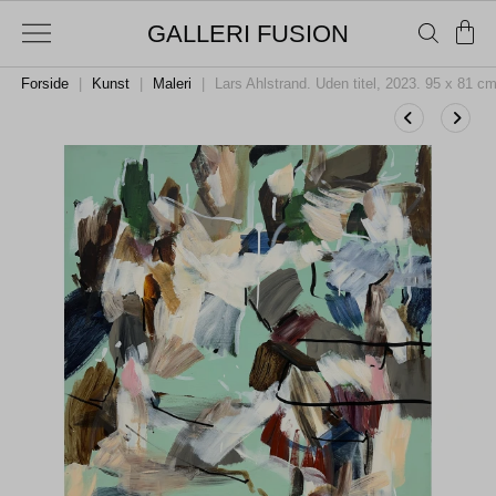
GALLERI FUSION
Forside
|
Kunst
|
Maleri
|
Lars Ahlstrand. Uden titel, 2023. 95 x 81 c