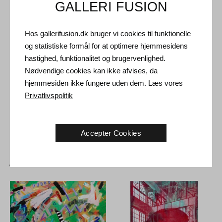
GALLERI FUSION
Forsendelse og Retur
Hos gallerifusion.dk bruger vi cookies til funktionelle
Leveringstid: 3-5 hverdage inden for Danmark.
og statistiske formål for at optimere hjemmesidens
Forsendelse: Salgsprisen er inklusiv levering. Læs
hastighed, funktionalitet og brugervenlighed.
handelsbetingelser
Nødvendige cookies kan ikke afvises, da
Håndtering: Sendes sikkert og forsikret. Mere information
hjemmesiden ikke fungere uden dem. Læs vores
kontakt os
Privatlivspolitik
Returret: 14 dage efter modtagelse. Læs
forsendelse og retur
Accepter Cookies
Andre Kunstværker