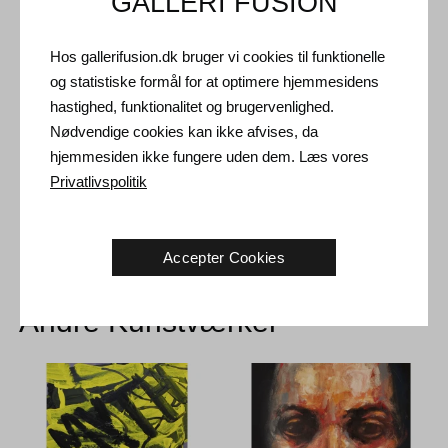
GALLERI FUSION
Forsendelse og Retur
Leveringstid: 7-14 hverdage inden for Danmark. Maleriet
Hos gallerifusion.dk bruger vi cookies til funktionelle
sendes fra Rusland.
og statistiske formål for at optimere hjemmesidens
Forsendelse: Salgsprisen er inklusiv levering. Læs
hastighed, funktionalitet og brugervenlighed.
handelsbetingelser
Nødvendige cookies kan ikke afvises, da
Håndtering: Sendes sikkert og forsikret. Mere information
hjemmesiden ikke fungere uden dem. Læs vores
kontakt os
Privatlivspolitik
Returret: 14 dage efter modtagelse. Læs
forsendelse og retur
Accepter Cookies
Andre Kunstværker