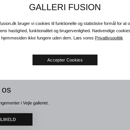
GALLERI FUSION
fusion.dk bruger vi cookies til funktionelle og statistiske formål for at
ns hastighed, funktionalitet og brugervenlighed. Nødvendige cookie
sk Andersen. Try to Fuck the
Henrik Busk Andersen. At være 
da hjemmesiden ikke fungere uden dem. Læs vores
Privatlivspolitik
023.
180 x 130 cm
hinanden, 2024.
180 x 130 cm
Solgt
Accepter Cookies
 os
ngementer i Vejle galleriet.
ILMELD