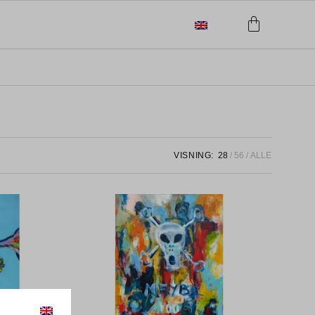
VISNING:
28
56
ALLE