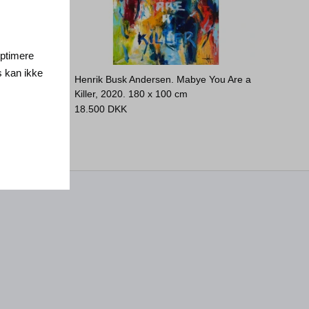
 optimere
s kan ikke
der for
Henrik Busk Andersen. Mabye You Are a
Killer, 2020.
180 x 100 cm
18.500
DKK