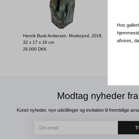
Hos galleri
hjemmeside
Henrik Busk Andersen. Moderjord, 2018.
Henrik Bu
afvises, 
32 x 17 x 16 cm
Money, 2
26.000
DKK
Solgt
Modtag nyheder fra
Kunst nyheder, nye udstillinger og invitation til fremtidige arra
T