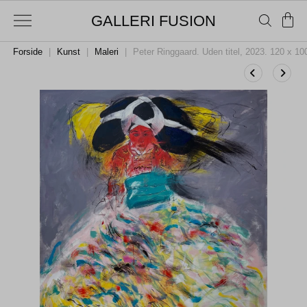
GALLERI FUSION
Forside
|
Kunst
|
Maleri
|
Peter Ringgaard. Uden titel, 2023. 120 x 1