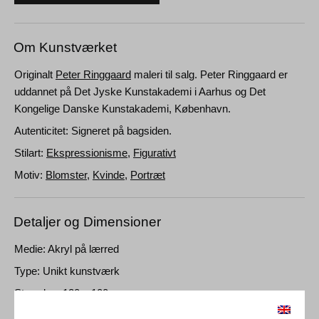
Om Kunstværket
Originalt
Peter Ringgaard
maleri til salg. Peter Ringgaard er
uddannet på Det Jyske Kunstakademi i Aarhus og Det
Kongelige Danske Kunstakademi, København.
Autenticitet: Signeret på bagsiden.
Stilart:
Ekspressionisme
,
Figurativt
Motiv:
Blomster
,
Kvinde
,
Portræt
Detaljer og Dimensioner
Medie: Akryl på lærred
Type: Unikt kunstværk
Størrelse: 120 x 100 cm
Ramme: Uindrammet