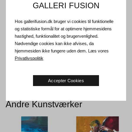
GALLERI FUSION
Forsendelse og Retur
Hos gallerifusion.dk bruger vi cookies til funktionelle
og statistiske formål for at optimere hjemmesidens
Leveringstid: 3-5 hverdage inden for Danmark.
hastighed, funktionalitet og brugervenlighed.
Forsendelse: Salgsprisen er inklusiv levering. Læs
Nødvendige cookies kan ikke afvises, da
handelsbetingelser
hjemmesiden ikke fungere uden dem. Læs vores
Håndtering: Sendes sikkert og forsikret. Mere information
Privatlivspolitik
kontakt os
Returret: 14 dage efter modtagelse. Læs
forsendelse og retur
Accepter Cookies
Andre Kunstværker