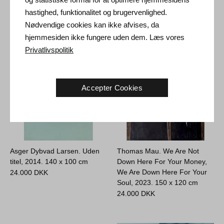
2005.
200 x 150 cm
180 x 250 cm
hastighed, funktionalitet og brugervenlighed.
125.000
DKK
55.000
DKK
Nødvendige cookies kan ikke afvises, da
hjemmesiden ikke fungere uden dem. Læs vores
Privatlivspolitik
Accepter Cookies
Asger Dybvad Larsen. Uden
Thomas Mau. We Are Not
titel, 2014.
140 x 100 cm
Down Here For Your Money,
We Are Down Here For Your
24.000
DKK
Soul, 2023.
150 x 120 cm
24.000
DKK