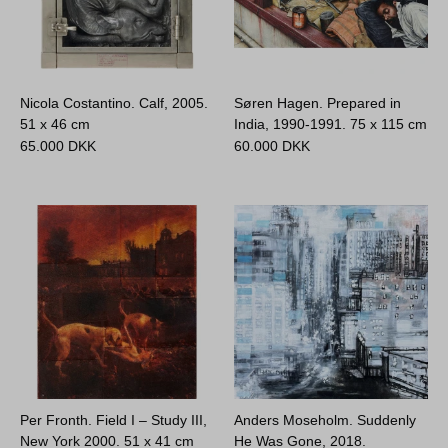
Nicola Costantino. Calf, 2005.
Søren Hagen. Prepared in
51 x 46 cm
India, 1990-1991.
75 x 115 cm
65.000
DKK
60.000
DKK
Per Fronth. Field I – Study III,
Anders Moseholm. Suddenly
New York 2000.
51 x 41 cm
He Was Gone, 2018.