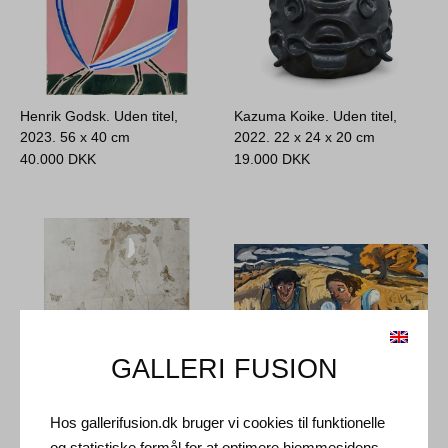
Henrik Godsk. Uden titel,
Kazuma Koike. Uden titel,
2023.
56 x 40 cm
2022.
22 x 24 x 20 cm
40.000
DKK
19.000
DKK
GALLERI FUSION
Hos gallerifusion.dk bruger vi cookies til funktionelle
Luis Vidal. Abuse Garden VIII,
Dan Schein. Uden titel, 2012.
og statistiske formål for at optimere hjemmesidens