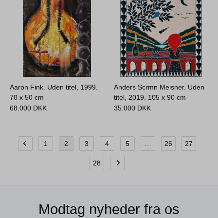
Aaron Fink. Uden titel, 1999.
Anders Scrmn Meisner. Uden
70 x 50 cm
titel, 2019.
105 x 90 cm
68.000
DKK
35.000
DKK
1
2
3
4
5
…
26
27
28
Modtag nyheder fra os