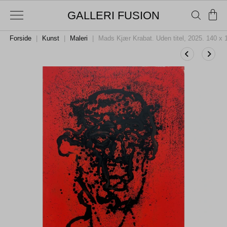
GALLERI FUSION
Forside
|
Kunst
|
Maleri
|
Mads Kjær Krabat. Uden titel, 2025. 140 x