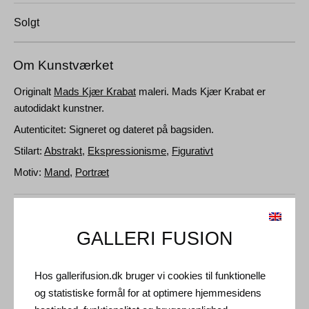
Solgt
Om Kunstværket
Originalt
Mads Kjær Krabat
maleri. Mads Kjær Krabat er
autodidakt kunstner.
Autenticitet: Signeret og dateret på bagsiden.
Stilart:
Abstrakt
,
Ekspressionisme
,
Figurativt
Motiv:
Mand
,
Portræt
Detaljer og Dimensioner
GALLERI FUSION
Medie: Akryl på lærred
Type: Unikt kunstværk
Hos gallerifusion.dk bruger vi cookies til funktionelle
Størrelse: 140 x 100 cm
og statistiske formål for at optimere hjemmesidens
Ramme: Sort svæveramme