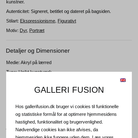
kunstner.
Autenticitet: Signeret, betitlet og dateret på bagsiden.
Stilart:
Ekspressionisme
,
Figurativt
Motiv:
Dyr
,
Portræt
Detaljer og Dimensioner
Medie: Akryl på lærred
Type: Unikt kunstværk
Størrelse: 50 x 40 cm
GALLERI FUSION
Ramme: Uindrammet
Hos gallerifusion.dk bruger vi cookies til funktionelle
og statistiske formål for at optimere hjemmesidens
hastighed, funktionalitet og brugervenlighed.
Andre Kunstværker
Nødvendige cookies kan ikke afvises, da
hjemmesiden ikke fungere uden dem. Læs vores