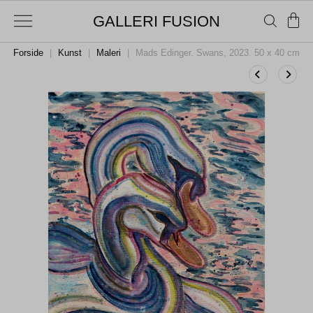
GALLERI FUSION
Forside
|
Kunst
|
Maleri
|
Mads Edinger. Swans, 2023. 50 x 40 cm