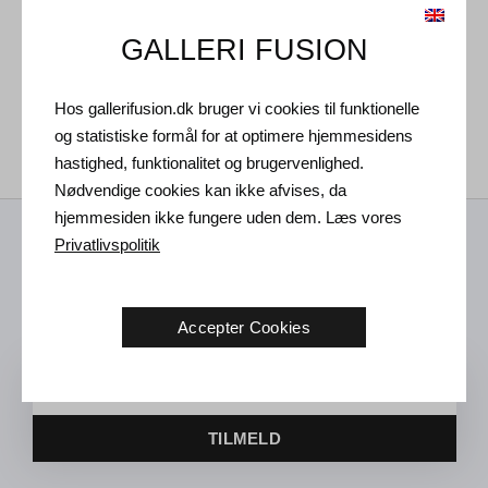
GALLERI FUSION
Lars Nørgård. Uden titel,
2005.
130 x 130 cm
Hos gallerifusion.dk bruger vi cookies til funktionelle
Solgt
og statistiske formål for at optimere hjemmesidens
hastighed, funktionalitet og brugervenlighed.
Nødvendige cookies kan ikke afvises, da
hjemmesiden ikke fungere uden dem. Læs vores
Privatlivspolitik
Modtag nyheder fra os
Kunst nyheder, nye udstillinger og invitation til fremtidige
Accepter Cookies
arrangementer i Vejle galleriet.
TILMELD