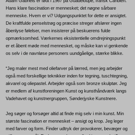
Adam Gabriels er født i 1967 på Guadeloupe, fransk Caribien.
Hans klare fascination er mennesket; det nøgne sårbare
menneske. Hvem er vi? Udgangspunktet for dette er ansigtet.
De kraftfulde penselstrøg og præcise streger afslører ingen
åbenlyse følelser, men insisterer på beskuerens fulde
opmærksomhed. Værkernes eksistentielle omdrejningspunkt
er et åbent møde med mennesket, og måske kan vi genkende
os selv i de navnløse personers uundgåelige, stærke blikke.
“Jeg maler mest med oliefarver på lærred, men jeg arbejder
også med forskellige teknikker inden for tegning, tuschtegning,
akvarel og oliepastel. Arbejder også som bronze skulptør. Jeg
er medlem af kunstforeningen Kunst og kunsthåndværk langs
Vadehavet og kunstnergruppen, Sønderjyske Kunstnere.
Jeg søger og forsøger altid at finde mig selv i min kunst. Min
største fascination er mennesket – ansigt og krop. Jeg leger
med farver og form. Finder udtryk der provokerer, bevæger og