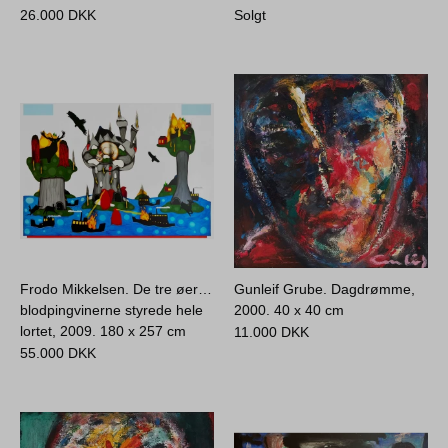
26.000
DKK
Solgt
Frodo Mikkelsen. De tre øer…
Gunleif Grube. Dagdrømme,
blodpingvinerne styrede hele
2000.
40 x 40 cm
lortet, 2009.
180 x 257 cm
11.000
DKK
55.000
DKK