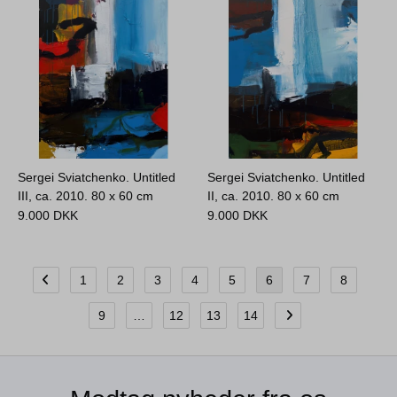
Sergei Sviatchenko. Untitled
Sergei Sviatchenko. Untitled
III, ca. 2010.
80 x 60 cm
II, ca. 2010.
80 x 60 cm
9.000
DKK
9.000
DKK
1
2
3
4
5
6
7
8
9
…
12
13
14