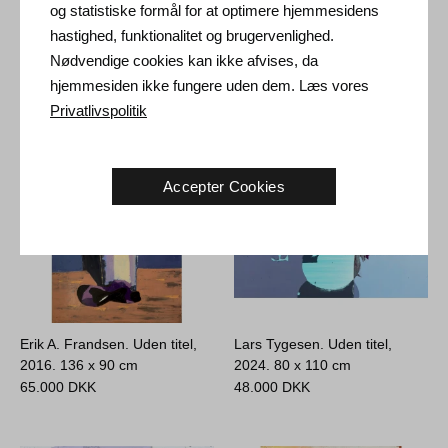
og statistiske formål for at optimere hjemmesidens
Gunleif Grube. Kulturpaven,
Jens Birkemose. Uden titel,
hastighed, funktionalitet og brugervenlighed.
1996.
160 x 110 cm
ca. 1990.
200 x 150 cm
Nødvendige cookies kan ikke afvises, da
36.000
DKK
88.000
DKK
hjemmesiden ikke fungere uden dem. Læs vores
Privatlivspolitik
Accepter Cookies
Erik A. Frandsen. Uden titel,
Lars Tygesen. Uden titel,
2016.
136 x 90 cm
2024.
80 x 110 cm
65.000
DKK
48.000
DKK