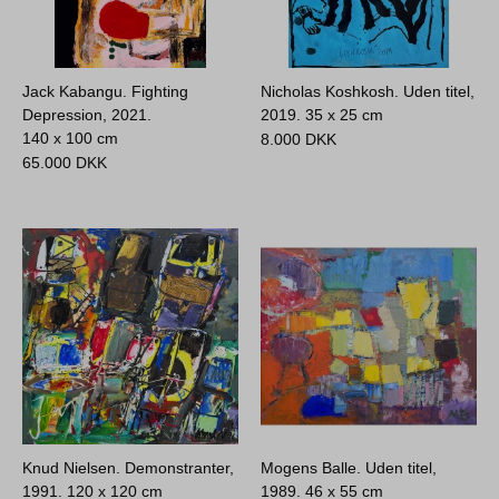
Jack Kabangu. Fighting
Nicholas Koshkosh. Uden titel,
Depression, 2021.
2019.
35 x 25 cm
140 x 100 cm
8.000
DKK
65.000
DKK
Knud Nielsen. Demonstranter,
Mogens Balle. Uden titel,
1991.
120 x 120 cm
1989.
46 x 55 cm