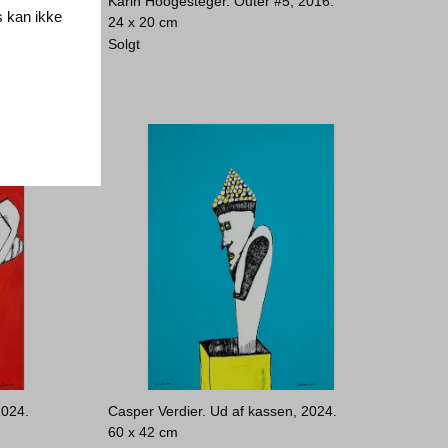
.
Karin Hoogesteger. Outer #5, 2016.
s kan ikke
24 x 20 cm
Solgt
2024.
Casper Verdier. Ud af kassen, 2024.
60 x 42 cm