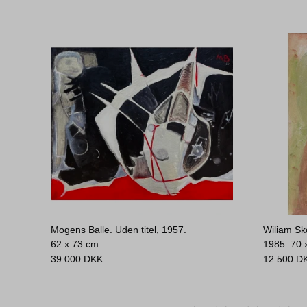
Mogens Balle. Uden titel, 1957.
Wiliam Sko
62 x 73 cm
1985.
70 
39.000
DKK
12.500
D