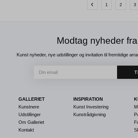
1
2
3
Modtag nyheder fra
Kunst nyheder, nye udstillinger og invitation til fremtidige arra
T
GALLERIET
INSPIRATION
K
Kunstnere
Kunst Investering
M
Udstillinger
Kunstrådgivning
P
Om Galleriet
Fo
Kontakt
S