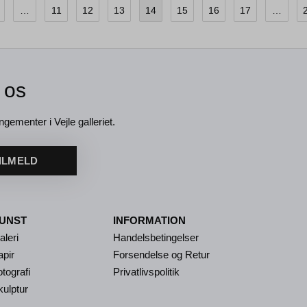
…
11
12
13
14
15
16
17
…
 os
ngementer i Vejle galleriet.
ILMELD
UNST
INFORMATION
aleri
Handelsbetingelser
apir
Forsendelse og Retur
tografi
Privatlivspolitik
kulptur