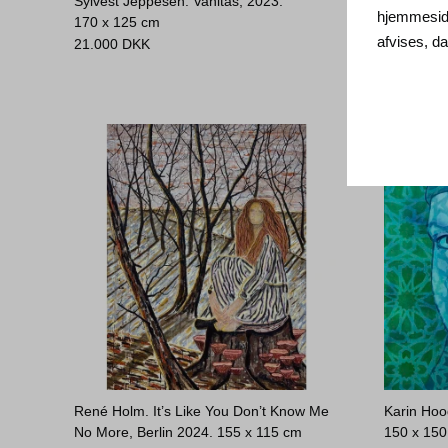
Sylvest Jeppesen. Vanitas, 2023.
Lenette E
hjemmeside
170 x 125 cm
2024.
40 
afvises, 
21.000
DKK
Solgt
René Holm. It’s Like You Don’t Know Me
Karin Hoo
No More, Berlin 2024.
155 x 115 cm
150 x 15