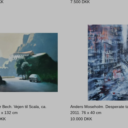
KK
7.500
DKK
 Bech. Vejen til Scala, ca.
Anders Moseholm. Desperate ta
 x 132 cm
2011.
76 x 40 cm
DKK
10.000
DKK