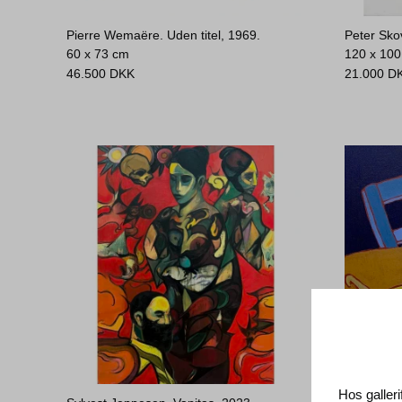
Pierre Wemaëre. Uden titel, 1969.
Peter Sko
60 x 73 cm
120 x 10
46.500
DKK
21.000
D
Hos galleri