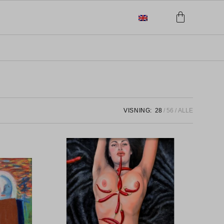
VISNING:
28
56
ALLE