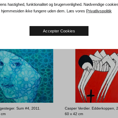
a Lyngfeldt Vacher. Autumn,
Aske Hvidtfeldt. Uden titel, 2024
ns hastighed, funktionalitet og brugervenlighed. Nødvendige cookie
x 40 cm
40 x 40 cm
da hjemmesiden ikke fungere uden dem. Læs vores
Privatlivspolitik
5.000
DKK
Accepter Cookies
gesteger. Sum #4, 2011.
Casper Verdier. Edderkoppen, 
0 cm
60 x 42 cm