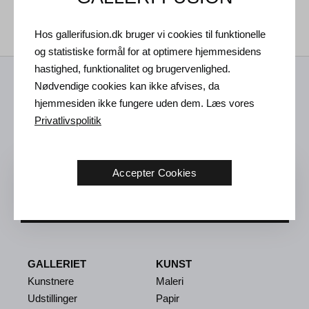
45.000
DKK
21.000
DKK
Hos gallerifusion.dk bruger vi cookies til funktionelle
og statistiske formål for at optimere hjemmesidens
hastighed, funktionalitet og brugervenlighed.
Modtag nyheder fra os
Nødvendige cookies kan ikke afvises, da
hjemmesiden ikke fungere uden dem. Læs vores
Privatlivspolitik
Kunst nyheder, nye udstillinger og invitation til fremtidige
arrangementer i Vejle galleriet.
Accepter Cookies
TILMELD
GALLERIET
KUNST
Kunstnere
Maleri
Udstillinger
Papir