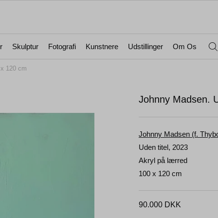
r
Skulptur
Fotografi
Kunstnere
Udstillinger
Om Os
 x 120 cm
Johnny Madsen. Ud
Johnny Madsen (f. Thybo
Uden titel, 2023
Akryl på lærred
100 x 120 cm
90.000
DKK