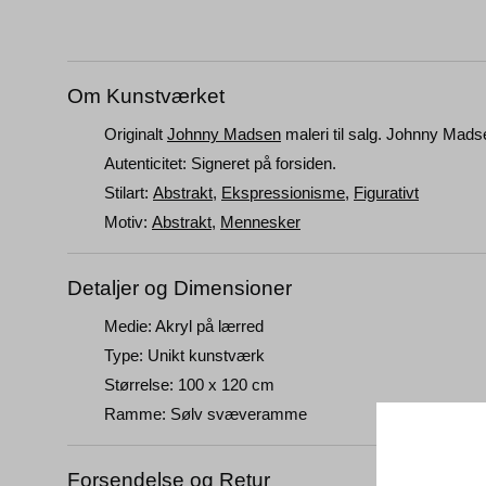
Om Kunstværket
Originalt
Johnny Madsen
maleri til salg
.
Johnny Madsen
Autenticitet: Signeret på forsiden.
Stilart:
Abstrakt
,
Ekspressionisme
,
Figurativt
Motiv:
Abstrakt
,
Mennesker
Detaljer og Dimensioner
Medie: Akryl på lærred
Type: Unikt kunstværk
Størrelse: 100 x 120 cm
Ramme: Sølv svæveramme
Forsendelse og Retur