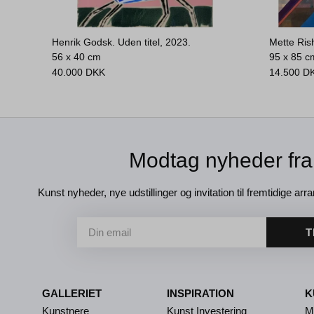
Henrik Godsk. Uden titel, 2023.
Mette Rish
56 x 40 cm
95 x 85 c
40.000
DKK
14.500
D
Modtag nyheder fra
Kunst nyheder, nye udstillinger og invitation til fremtidige arra
T
GALLERIET
INSPIRATION
K
Kunstnere
Kunst Investering
M