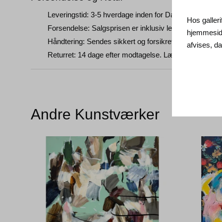
Leveringstid: 3-5 hverdage inden for Danmark.
Hos galleri
Forsendelse: Salgsprisen er inklusiv levering. Læs
ha
hjemmeside
Håndtering: Sendes sikkert og forsikret. Mere informa
afvises, 
Returret: 14 dage efter modtagelse. Læs
forsendelse o
Andre Kunstværker