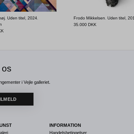
øj. Uden titel, 2024.
Frodo Mikkelsen. Uden titel, 20
m
35.000
DKK
KK
 os
ngementer i Vejle galleriet.
ILMELD
UNST
INFORMATION
aleri
Handelsbetingelser