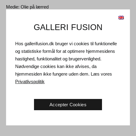
Medie: Olie på lærred
Type: Unikt kunstværk
GALLERI FUSION
Størrelse: 100 x 100 cm
Ramme: Uindrammet
Hos gallerifusion.dk bruger vi cookies til funktionelle
og statistiske formål for at optimere hjemmesidens
Forsendelse og Retur
hastighed, funktionalitet og brugervenlighed.
Nødvendige cookies kan ikke afvises, da
Leveringstid: 3-5 hverdage inden for Danmark.
hjemmesiden ikke fungere uden dem. Læs vores
Forsendelse: Salgsprisen er inklusiv levering. Læs
Privatlivspolitik
handelsbetingelser
Håndtering: Sendes sikkert og forsikret. Mere information
kontakt os
Accepter Cookies
Returret: 14 dage efter modtagelse. Læs
forsendelse og retur