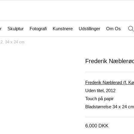
r
Skulptur
Fotografi
Kunstnere
Udstillinger
Om Os
12. 34 x 24 cm
Frederik Næblerød
Frederik Næblerød (f. K
Uden titel, 2012
Touch på papir
Bladstørrelse 34 x 24 c
6.000
DKK