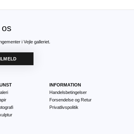
 os
ngementer i Vejle galleriet.
ILMELD
UNST
INFORMATION
aleri
Handelsbetingelser
apir
Forsendelse og Retur
tografi
Privatlivspolitik
kulptur