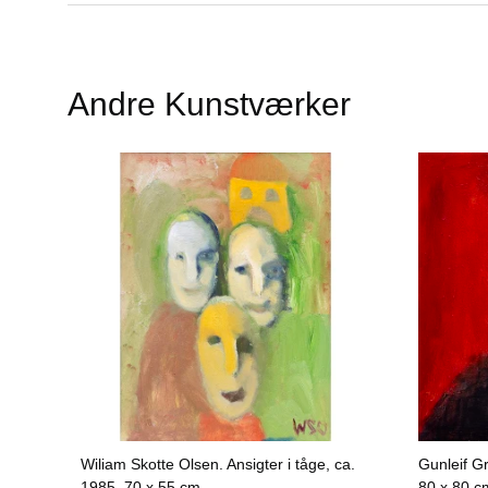
Andre Kunstværker
Wiliam Skotte Olsen. Ansigter i tåge, ca.
Gunleif Gr
1985.
70 x 55 cm
80 x 80 c