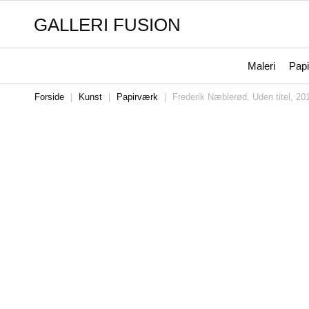
GALLERI FUSION
Maleri
Papi
Forside
|
Kunst
|
Papirværk
|
Frederik Næblerød. Uden titel, 20