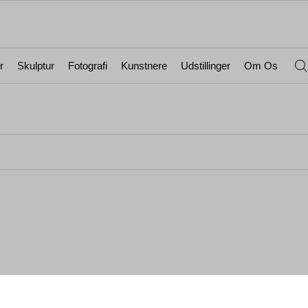
r
Skulptur
Fotografi
Kunstnere
Udstillinger
Om Os