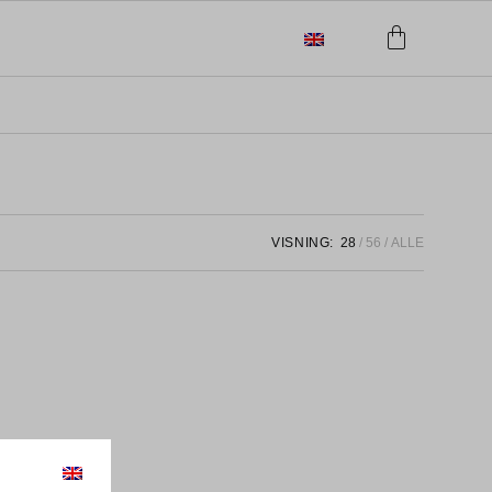
VISNING:
28
56
ALLE