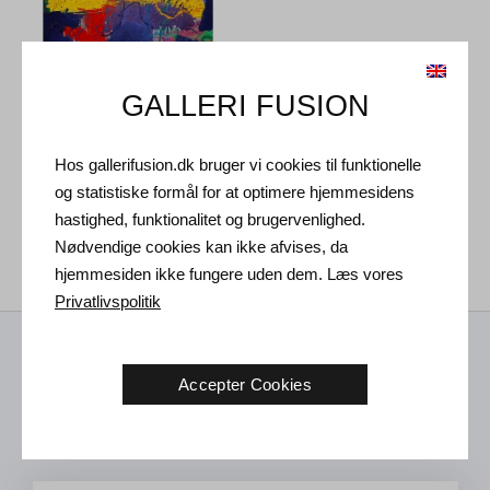
GALLERI FUSION
Hos gallerifusion.dk bruger vi cookies til funktionelle
David Hatchard. Devil-
og statistiske formål for at optimere hjemmesidens
Dancers, 1987.
167 x 130 cm
hastighed, funktionalitet og brugervenlighed.
21.500
DKK
Nødvendige cookies kan ikke afvises, da
hjemmesiden ikke fungere uden dem. Læs vores
Privatlivspolitik
Modtag nyheder fra os
Accepter Cookies
Kunst nyheder, nye udstillinger og invitation til fremtidige
arrangementer i Vejle galleriet.