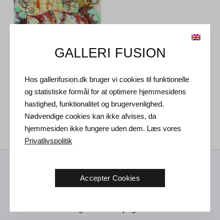
GALLERI FUSION
Hos gallerifusion.dk bruger vi cookies til funktionelle
Bjørn Magnussen. Gravid
og statistiske formål for at optimere hjemmesidens
med diagnoser, 2020.
170 x 150 cm
hastighed, funktionalitet og brugervenlighed.
55.000
DKK
Nødvendige cookies kan ikke afvises, da
hjemmesiden ikke fungere uden dem. Læs vores
Privatlivspolitik
Modtag nyheder fra os
Accepter Cookies
Kunst nyheder, nye udstillinger og invitation til fremtidige
arrangementer i Vejle galleriet.