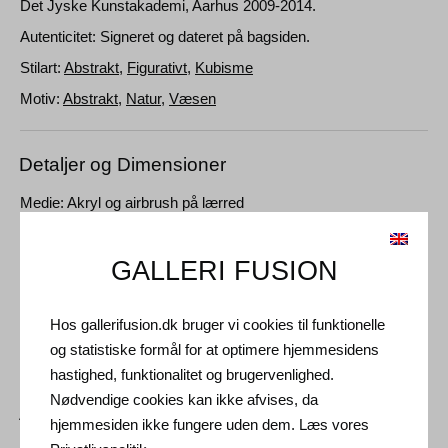
Det Jyske Kunstakademi, Aarhus 2009-2014.
Autenticitet: Signeret og dateret på bagsiden.
Stilart:
Abstrakt
,
Figurativt
,
Kubisme
Motiv:
Abstrakt
,
Natur
,
Væsen
Detaljer og Dimensioner
Medie: Akryl og airbrush på lærred
Type: Unikt kunstværk
Størrelse: 110 x 90 cm
GALLERI FUSION
Ramme: Uindrammet
Hos gallerifusion.dk bruger vi cookies til funktionelle
og statistiske formål for at optimere hjemmesidens
hastighed, funktionalitet og brugervenlighed.
Nødvendige cookies kan ikke afvises, da
Andre Kunstværker
hjemmesiden ikke fungere uden dem. Læs vores