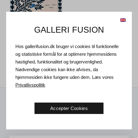
GALLERI FUSION
Hos gallerifusion.dk bruger vi cookies til funktionelle
Anders Scrmn Meisner. Uden
og statistiske formål for at optimere hjemmesidens
titel, 2019.
105 x 90 cm
hastighed, funktionalitet og brugervenlighed.
35.000
DKK
Nødvendige cookies kan ikke afvises, da
hjemmesiden ikke fungere uden dem. Læs vores
Privatlivspolitik
Modtag nyheder fra os
Accepter Cookies
Kunst nyheder, nye udstillinger og invitation til fremtidige
arrangementer i Vejle galleriet.